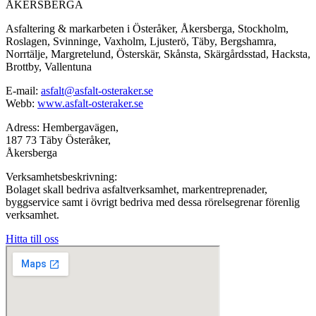
ÅKERSBERGA
Asfaltering & markarbeten i Österåker, Åkersberga, Stockholm,
Roslagen, Svinninge, Vaxholm, Ljusterö, Täby, Bergshamra,
Norrtälje, Margretelund, Österskär, Skånsta, Skärgårdsstad, Hacksta,
Brottby, Vallentuna
E-mail:
asfalt@asfalt-osteraker.se
Webb:
www.asfalt-osteraker.se
Adress: Hembergavägen,
187 73 Täby Österåker,
Åkersberga
Verksamhetsbeskrivning:
Bolaget skall bedriva asfaltverksamhet, markentreprenader,
byggservice samt i övrigt bedriva med dessa rörelsegrenar förenlig
verksamhet.
Hitta till oss