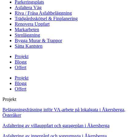
Parkeringsplats
Asfaltera Väg
Riva / Fräsa Asfaltbeläggning
Trädgårdsskötsel & Finplanering
Renovera Uppfart
Markarbeten
Stenläggning
Bygga Murar & Trappor
Sätta Kantsten
Projekt
Blogg
Offert
Projekt
Blogg
Offert
Projekt
Beläggningsfräsning inför VA-arbete på lokalgata i Åkersberga,
Österåker
Asfaltering av villauppfart och garageplan i Åkersberga
Asfaltering av innergård och soprumsyta i Åkersberga