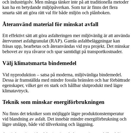
och industrigolv. Men många tänker inte på att traditionella metoder
kan ha en betydande miljöpåverkan. Som tur är finns det flera
smarta sätt att göra rätt val för både miljön och plånboken.
Återanvänd material för minskat avfall
Ett effektivt sätt att göra asfalteringen mer miljövänlig är att använda
återvunnet asfaltgranulat (RAP). Gamla asfaltbeläggningar kan
fräsas upp, bearbetas och återanvändas vid nya projekt. Det minskar
behovet av nya råvaror och spar samtidigt på transportkostnader.
Välj klimatsmarta bindemedel
Vid nyproduktion – satsa på moderna, miljövänliga bindemedel.
Dessa är framställda med mindre fossila bränslen och har förbättrade
egenskaper, vilket ger en stark och hållbar slutprodukt med lägre
klimatavtryck.
Teknik som minskar energiförbrukningen
Nu finns det tekniker som möjliggör lägre produktionstemperatur
vid blandning av asfalt. Det innebär mindre energiförbrukning och
lägre utsläpp, både vid tillverkning och läggning.