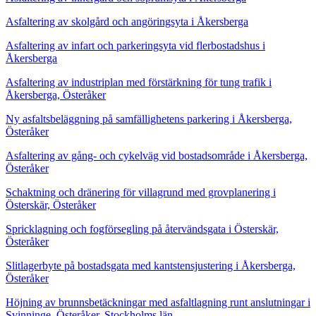
Asfaltering av skolgård och angöringsyta i Åkersberga
Asfaltering av infart och parkeringsyta vid flerbostadshus i
Åkersberga
Asfaltering av industriplan med förstärkning för tung trafik i
Åkersberga, Österåker
Ny asfaltsbeläggning på samfällighetens parkering i Åkersberga,
Österåker
Asfaltering av gång- och cykelväg vid bostadsområde i Åkersberga,
Österåker
Schaktning och dränering för villagrund med grovplanering i
Österskär, Österåker
Spricklagning och fogförsegling på återvändsgata i Österskär,
Österåker
Slitlagerbyte på bostadsgata med kantstensjustering i Åkersberga,
Österåker
Höjning av brunnsbetäckningar med asfaltlagning runt anslutningar i
Svinninge, Österåker, Stockholms län