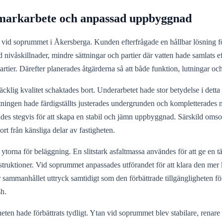
 markarbete och anpassad uppbyggnad
ta vid soprummet i Åkersberga. Kunden efterfrågade en hållbar lösning 
d nivåskillnader, mindre sättningar och partier där vatten hade samlat
partier. Därefter planerades åtgärderna så att både funktion, lutningar o
lräcklig kvalitet schaktades bort. Underarbetet hade stor betydelse i de
ingen hade färdigställts justerades undergrunden och kompletterades me
ckades stegvis för att skapa en stabil och jämn uppbyggnad. Särskild o
ort från känsliga delar av fastigheten.
torna för beläggning. En slitstark asfaltmassa användes för att ge en t
struktioner. Vid soprummet anpassades utförandet för att klara den me
sammanhållet uttryck samtidigt som den förbättrade tillgängligheten fö
sh.
heten hade förbättrats tydligt. Ytan vid soprummet blev stabilare, renar