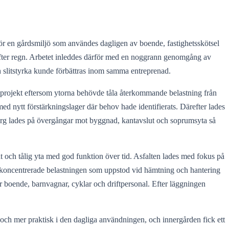
för en gårdsmiljö som användes dagligen av boende, fastighetsskötsel
s efter regn. Arbetet inleddes därför med en noggrann genomgång av
ch slitstyrka kunde förbättras inom samma entreprenad.
tta projekt eftersom ytorna behövde tåla återkommande belastning från
d nytt förstärkningslager där behov hade identifierats. Därefter lades
msorg lades på övergångar mot byggnad, kantavslut och soprumsyta så
ät och tålig yta med god funktion över tid. Asfalten lades med fokus på
r koncentrerade belastningen som uppstod vid hämtning och hantering
r boende, barnvagnar, cyklar och driftpersonal. Efter läggningen
e och mer praktisk i den dagliga användningen, och innergården fick ett