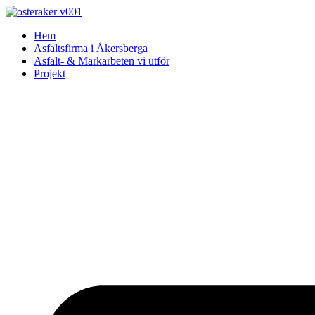
Skip
to
Hem
content
Asfaltsfirma i Åkersberga
Asfalt- & Markarbeten vi utför
Projekt