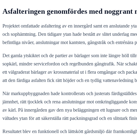
Asfalteringen genomfördes med noggrant
Projektet omfattade asfaltering av en innergård samt en anslutande y
och sophämtning. Den tidigare ytan hade bestått av slitet underlag me
befintliga nivåer, anslutningar mot kantsten, gångstråk och entrénära 
Det gamla ytskiktet och de partier av bärlager som inte längre höll til
sopkärl, mindre servicefordon och regelbunden gångtrafik. När schaktn
ett välgraderat bärlager av krossmaterial ut i flera omgångar och pa
att den färdiga asfalten fick rätt höjder och en tydlig vattenavledning b
När markuppbyggnaden hade kontrollerats och justerats färdigställdes y
jämnhet, rätt tjocklek och rena anslutningar mot omkringliggande kon
av kärl. På innergården gav den nya beläggningen ett lugnare och mer 
vältades ytan för att säkerställa rätt packningsgrad och en slitstark fini
Resultatet blev en funktionell och lättskött gårdsmiljö där framkomlig