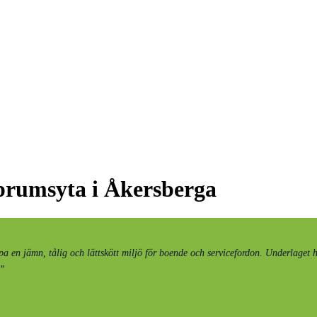
oprumsyta i Åkersberga
 en jämn, tålig och lättskött miljö för boende och servicefordon. Underlaget ha
.”