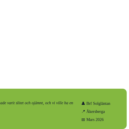
de varit slitet och ojämnt, och vi ville ha en
👤 Brf Solgläntan
📍 Åkersberga
📅 Mars 2026