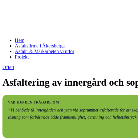
Hem
Asfaltsfirma i Åkersberga
Asfalt- & Markarbeten vi utför
Projekt
Offert
Asfaltering av innergård och s
VAD KUNDEN FRÅGADE OM
“Vi behövde få innergården och ytan vid soprummet asfalterade för att skapa
lösning som förbättrade både framkomlighet, avrinning och helhetsintryck