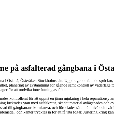
e på asfalterad gångbana i Östa
na i Östanå, Österåker, Stockholms län. Uppdraget omfattade sprickor, 
het, planering av avstängning för gående samt kontroll av väderläge för 
lager för att undvika inneslutning av fukt.
mdes kontrollerat för att uppnå en jämn mjukning i hela reparationsyta
ng luckrades ytan med asfaltkratta, skadat material avlägsnades och eve
sad till gångbanans kornkurva, och fördelades så att rätt nivå och tvärf
indemedel, och kanter trycktes in för att få täta fogar. Justering kring k