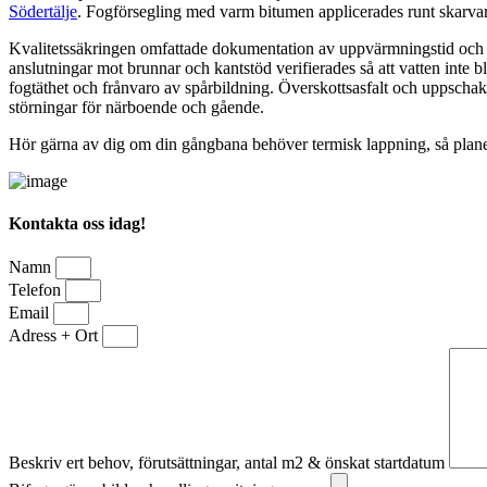
Södertälje
. Fogförsegling med varm bitumen applicerades runt skarvarna
Kvalitetssäkringen omfattade dokumentation av uppvärmningstid och t
anslutningar mot brunnar och kantstöd verifierades så att vatten inte b
fogtäthet och frånvaro av spårbildning. Överskottsasfalt och uppscha
störningar för närboende och gående.
Hör gärna av dig om din gångbana behöver termisk lappning, så planera
Kontakta oss idag!
Namn
Telefon
Email
Adress + Ort
Beskriv ert behov, förutsättningar, antal m2 & önskat startdatum