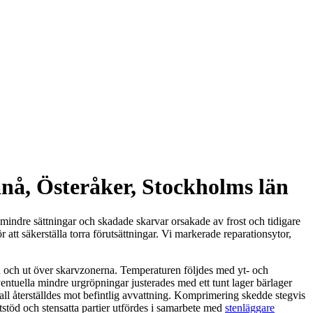
nå, Österåker, Stockholms län
mindre sättningar och skadade skarvar orsakade av frost och tidigare
att säkerställa torra förutsättningar. Vi markerade reparationsytor,
n och ut över skarvzonerna. Temperaturen följdes med yt- och
ntuella mindre urgröpningar justerades med ett tunt lager bärlager
all återställdes mot befintlig avvattning. Komprimering skedde stegvis
antstöd och stensatta partier utfördes i samarbete med
stenläggare