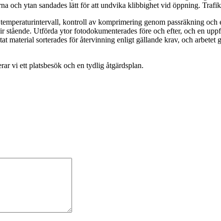
 och ytan sandades lätt för att undvika klibbighet vid öppning. Trafiken
emperaturintervall, kontroll av komprimering genom passräkning och e
lir stående. Utförda ytor fotodokumenterades före och efter, och en uppfö
ktat material sorterades för återvinning enligt gällande krav, och arb
r vi ett platsbesök och en tydlig åtgärdsplan.