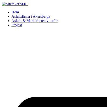
Skip
to
Hem
content
Asfaltsfirma i Åkersberga
Asfalt- & Markarbeten vi utför
Projekt