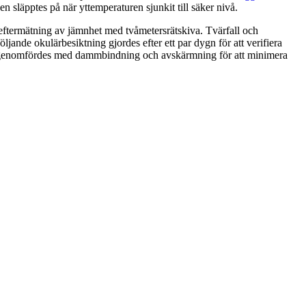
 släpptes på när yttemperaturen sjunkit till säker nivå.
ftermätning av jämnhet med tvåmetersrätskiva. Tvärfall och
ljande okulärbesiktning gjordes efter ett par dygn för att verifiera
etet genomfördes med dammbindning och avskärmning för att minimera