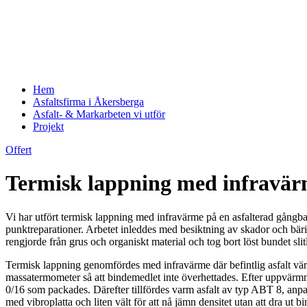
Hem
Asfaltsfirma i Åkersberga
Asfalt- & Markarbeten vi utför
Projekt
Offert
Termisk lappning med infravärm
Vi har utfört termisk lappning med infravärme på en asfalterad gångba
punktreparationer. Arbetet inleddes med besiktning av skador och bärig
rengjorde från grus och organiskt material och tog bort löst bundet slit
Termisk lappning genomfördes med infravärme där befintlig asfalt vär
massatermometer så att bindemedlet inte överhettades. Efter uppvärmni
0/16 som packades. Därefter tillfördes varm asfalt av typ ABT 8, anpas
med vibroplatta och liten vält för att nå jämn densitet utan att dra ut b